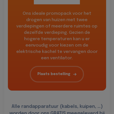
Ons ideale promopack voor het
drogen van huizen met twee
verdiepingen of meerdere ruimtes op
dezelfde verdieping. Gezien de
hogere temperaturen kan u er
eenvoudig voor kiezen om de
elektrische kachel te vervangen door
een ventilator.
Plaats bestelling
Alle randapparatuur (kabels, kuipen, …)
worden door ons GRATIS meegeleverd bij