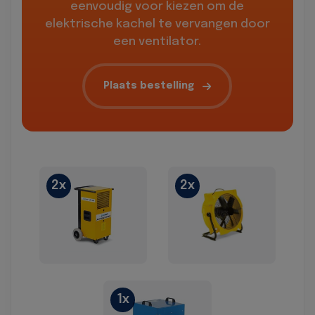
eenvoudig voor kiezen om de
elektrische kachel te vervangen door
een ventilator.
Plaats bestelling
2x
2x
1x