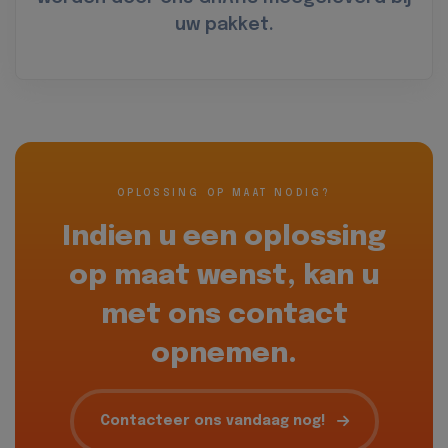
uw pakket.
OPLOSSING OP MAAT NODIG?
Indien u een oplossing
op maat wenst, kan u
met ons contact
opnemen.
Contacteer ons vandaag nog!