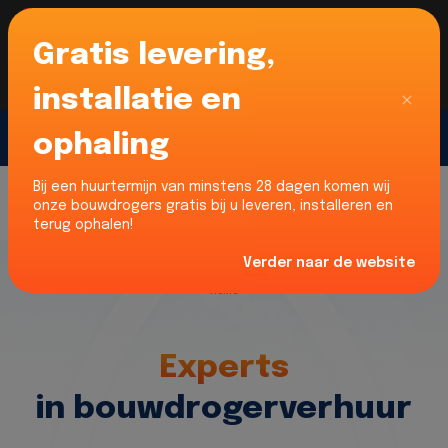
Gratis levering,
Voor onze Nederlandse klanten... Wij zijn maar
liefst 52% goedkoper dan verhuurders uit NL -
limburg en Noord-Brabant!
|
Lees meer
Sluiten
installatie en
ophaling
Gratis offerte
Bij een huurtermijn van minstens 28 dagen komen wij
onze bouwdrogers gratis bij u leveren, installeren en
terug ophalen!
Verder naar de website
Home
Experts
in bouwdrogerverhuur