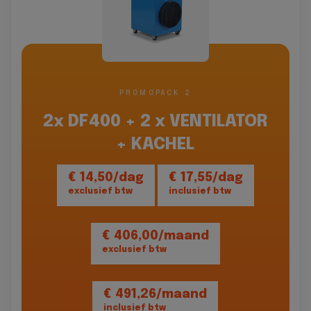
PROMOPACK 2
2x DF400 + 2 x VENTILATOR
+ KACHEL
€ 14,50/dag
€ 17,55/dag
exclusief btw
inclusief btw
€ 406,00/maand
exclusief btw
€ 491,26/maand
inclusief btw