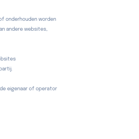
d of onderhouden worden
van andere websites,
ebsites
artij.
 de eigenaar of operator