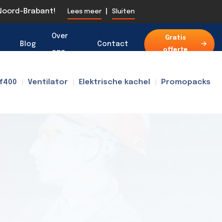
 Noord-Brabant!
|
Lees meer
Sluiten
Over
Gratis
Blog
Contact
offerte
ons
f400
Ventilator
Elektrische kachel
Promopacks