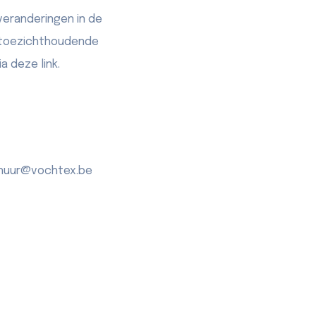
veranderingen in de
e toezichthoudende
a deze link.
erhuur@vochtex.be