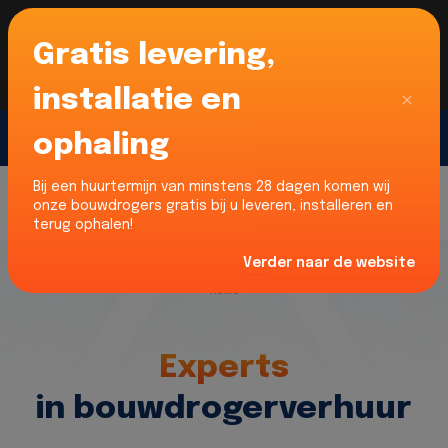
Gratis levering,
Voor onze Nederlandse klanten... Wij zijn maar
liefst 52% goedkoper dan verhuurders uit NL -
limburg en Noord-Brabant!
|
Lees meer
Sluiten
installatie en
ophaling
Gratis offerte
Bij een huurtermijn van minstens 28 dagen komen wij
onze bouwdrogers gratis bij u leveren, installeren en
terug ophalen!
Verder naar de website
Home
Experts
in bouwdrogerverhuur