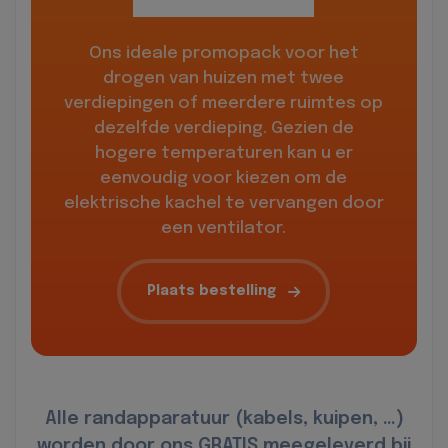
Ons ideale promopack voor het
drogen van huizen met twee
verdiepingen of meerdere ruimtes op
dezelfde verdieping. Gezien de
hogere temperaturen kan u er
eenvoudig voor kiezen om de
elektrische kachel te vervangen door
een ventilator.
Plaats bestelling
Alle randapparatuur (kabels, kuipen, …)
worden door ons GRATIS meegeleverd bij