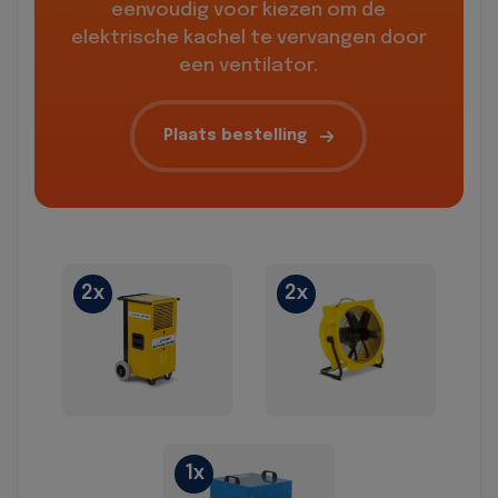
eenvoudig voor kiezen om de
elektrische kachel te vervangen door
een ventilator.
Plaats bestelling
2x
2x
1x