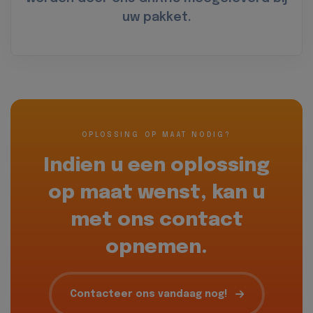
uw pakket.
OPLOSSING OP MAAT NODIG?
Indien u een oplossing
op maat wenst, kan u
met ons contact
opnemen.
Contacteer ons vandaag nog!