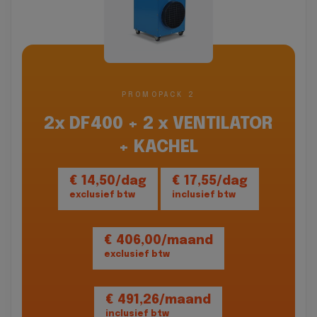
PROMOPACK 2
2x DF400 + 2 x VENTILATOR
+ KACHEL
€ 14,50/dag
€ 17,55/dag
exclusief btw
inclusief btw
€ 406,00/maand
exclusief btw
€ 491,26/maand
inclusief btw