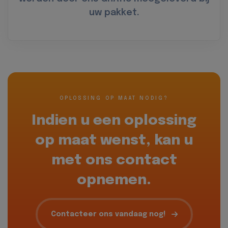
uw pakket.
OPLOSSING OP MAAT NODIG?
Indien u een oplossing
op maat wenst, kan u
met ons contact
opnemen.
Contacteer ons vandaag nog!