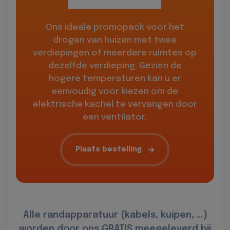
Ons ideale promopack voor het
drogen van huizen met twee
verdiepingen of meerdere ruimtes op
dezelfde verdieping. Gezien de
hogere temperaturen kan u er
eenvoudig voor kiezen om de
elektrische kachel te vervangen door
een ventilator.
Plaats bestelling
Alle randapparatuur (kabels, kuipen, …)
worden door ons GRATIS meegeleverd bij