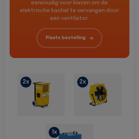
eenvoudig voor kiezen om de
elektrische kachel te vervangen door
een ventilator.
Plaats bestelling
2x
2x
1x