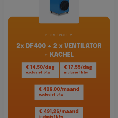
PROMOPACK 2
2x DF400 + 2 x VENTILATOR
+ KACHEL
€ 14,50/dag
€ 17,55/dag
exclusief btw
inclusief btw
€ 406,00/maand
exclusief btw
€ 491,26/maand
inclusief btw