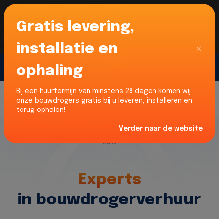
Gratis levering,
Voor onze Nederlandse klanten... Wij zijn maar
liefst 52% goedkoper dan verhuurders uit NL -
limburg en Noord-Brabant!
|
Lees meer
Sluiten
installatie en
ophaling
Gratis offerte
Bij een huurtermijn van minstens 28 dagen komen wij
onze bouwdrogers gratis bij u leveren, installeren en
terug ophalen!
Verder naar de website
Home
Experts
in bouwdrogerverhuur