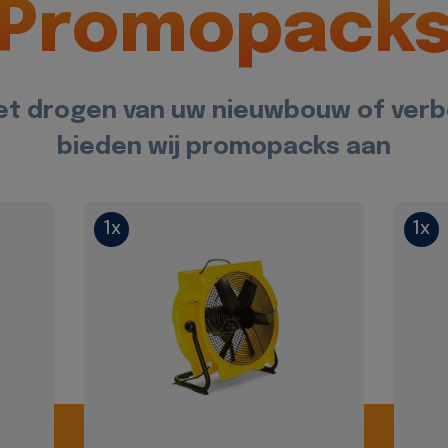
Promopack
et drogen van uw nieuwbouw of ver
bieden wij promopacks aan
1x
1x