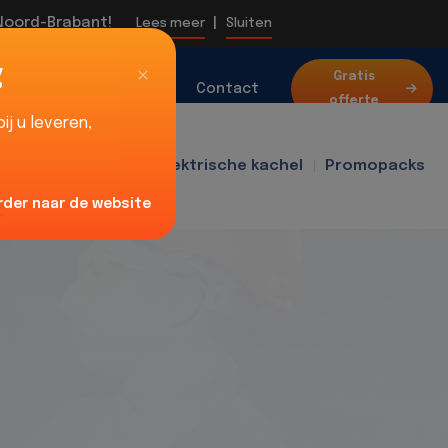
 Noord-Brabant!
|
Lees meer
Sluiten
g
Over
Gratis
Blog
Contact
offerte
ons
j u leveren,
f400
Ventilator
Elektrische kachel
Promopacks
rder naar de website