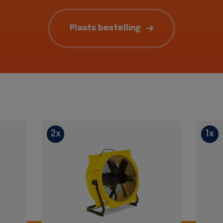
Plaats bestelling
2x
1x