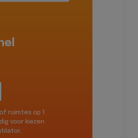
hel
f ruimtes op 1
dig voor kiezen
ilator.