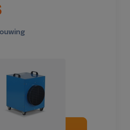
s
bouwing