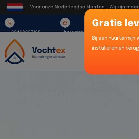
Voor onze Nederlandse klanten... Wij zijn maa
Gratis lev
+32468337160
bouwdrogerverhuur@vochtex.be
Bij een huurtermijn
installeren en teru