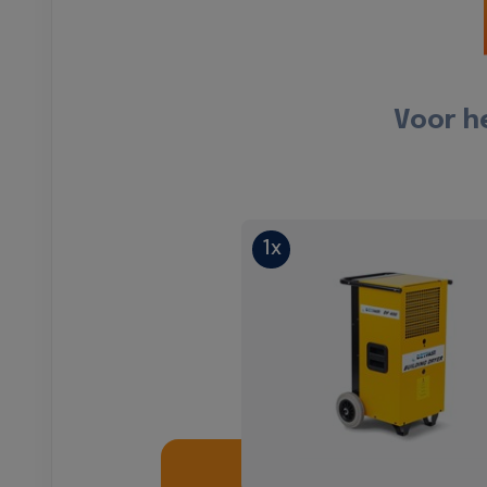
Voor h
1x