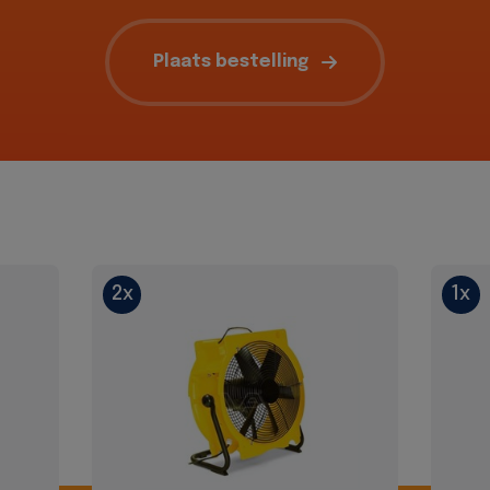
Plaats bestelling
2x
1x