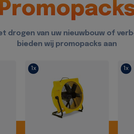
Promopack
et drogen van uw nieuwbouw of ver
bieden wij promopacks aan
1x
1x