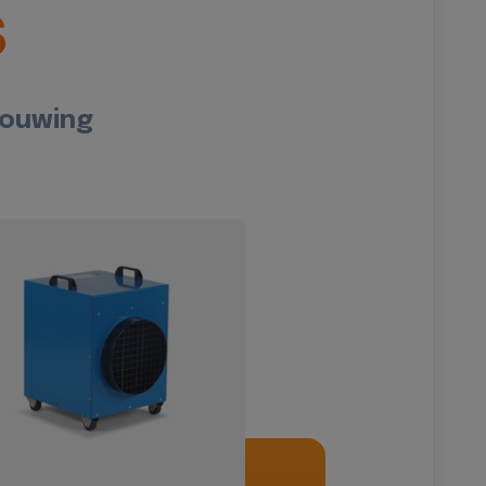
s
bouwing