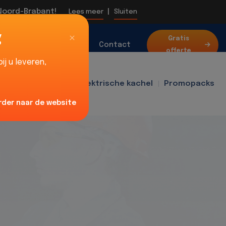
 Noord-Brabant!
|
Lees meer
Sluiten
g
Over
Gratis
Blog
Contact
offerte
ons
j u leveren,
f400
Ventilator
Elektrische kachel
Promopacks
rder naar de website