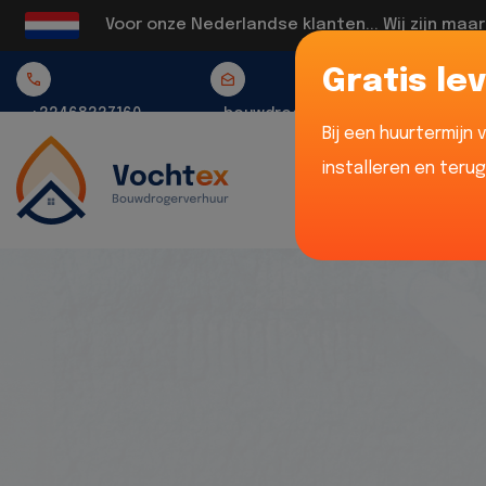
Voor onze Nederlandse klanten... Wij zijn maa
Gratis lev
+32468337160
bouwdrogerverhuur@vochtex.be
Bij een huurtermijn
installeren en teru