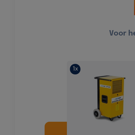
Voor h
1x