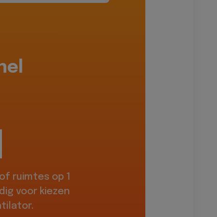
hel
f ruimtes op 1
dig voor kiezen
ilator.