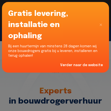
Gratis levering,
Voor onze Nederlandse klanten... Wij zijn maar
liefst 52% goedkoper dan verhuurders uit NL -
limburg en Noord-Brabant!
|
Lees meer
Sluiten
installatie en
ophaling
Gratis offerte
Bij een huurtermijn van minstens 28 dagen komen wij
onze bouwdrogers gratis bij u leveren, installeren en
terug ophalen!
Verder naar de website
Home
Experts
in bouwdrogerverhuur