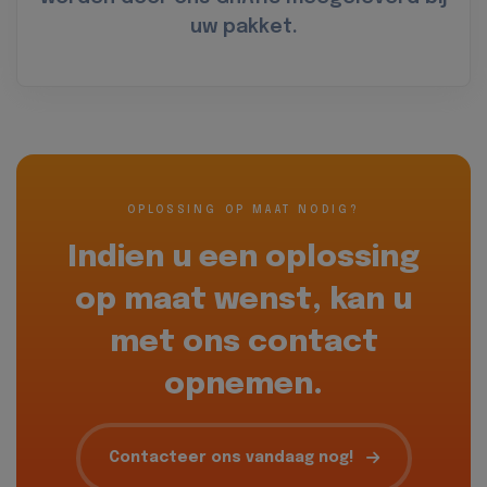
uw pakket.
OPLOSSING OP MAAT NODIG?
Indien u een oplossing
op maat wenst, kan u
met ons contact
opnemen.
Contacteer ons vandaag nog!