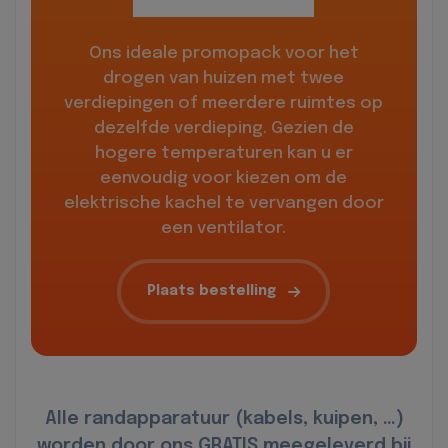
Ons ideale promopack voor het
drogen van huizen met twee
verdiepingen of meerdere ruimtes op
dezelfde verdieping. Gezien de
hogere temperaturen kan u er
eenvoudig voor kiezen om de
elektrische kachel te vervangen door
een ventilator.
Plaats bestelling
Alle randapparatuur (kabels, kuipen, …)
worden door ons GRATIS meegeleverd bij