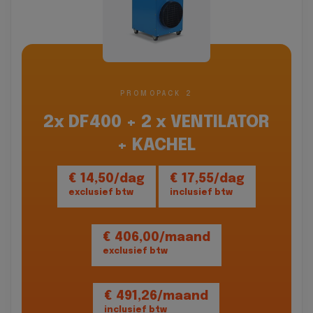
PROMOPACK 2
2x DF400 + 2 x VENTILATOR
+ KACHEL
€ 14,50/dag
€ 17,55/dag
exclusief btw
inclusief btw
€ 406,00/maand
exclusief btw
€ 491,26/maand
inclusief btw