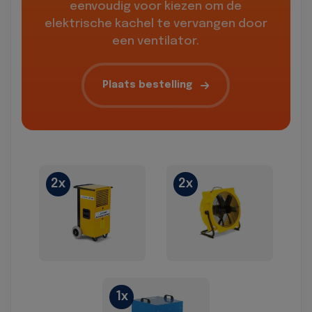
eenvoudig voor kiezen om de
elektrische kachel te vervangen door
een ventilator.
Plaats bestelling
2x
2x
1x