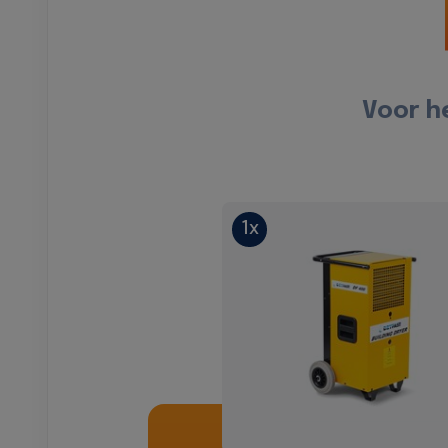
Voor h
1x