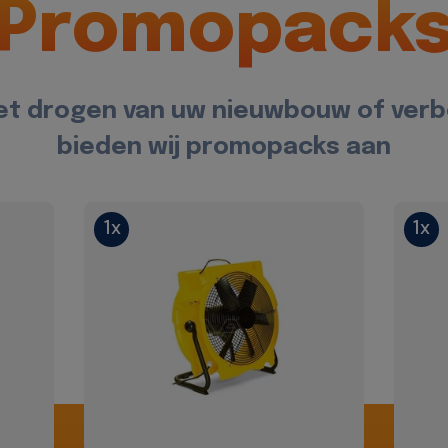
Promopack
et drogen van uw nieuwbouw of ver
bieden wij promopacks aan
1x
1x