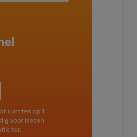
hel
f ruimtes op 1
dig voor kiezen
ilator.