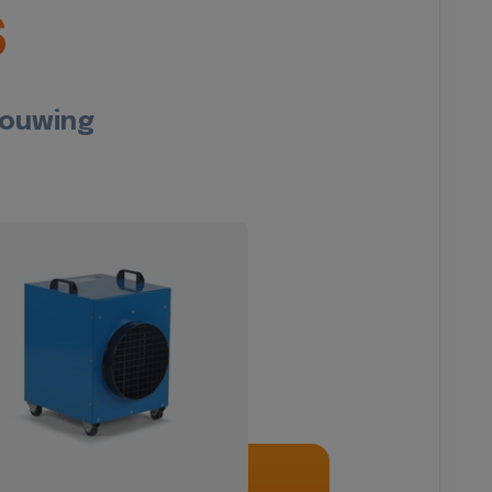
s
bouwing