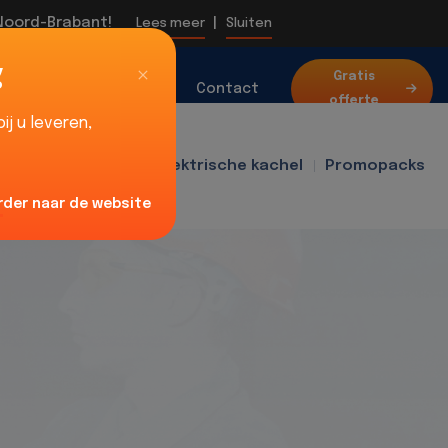
 Noord-Brabant!
|
Lees meer
Sluiten
g
Over
Gratis
Blog
Contact
offerte
ons
j u leveren,
f400
Ventilator
Elektrische kachel
Promopacks
rder naar de website