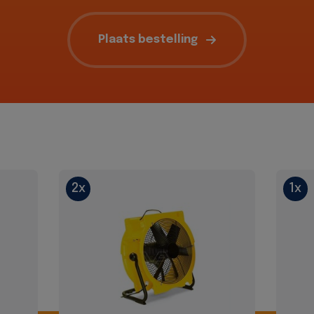
Plaats bestelling
2x
1x