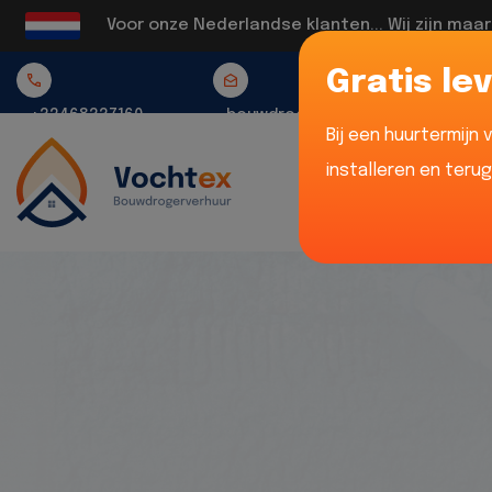
Voor onze Nederlandse klanten... Wij zijn maa
Gratis lev
+32468337160
bouwdrogerverhuur@vochtex.be
Bij een huurtermijn
installeren en teru