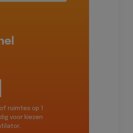
hel
f ruimtes op 1
dig voor kiezen
ilator.