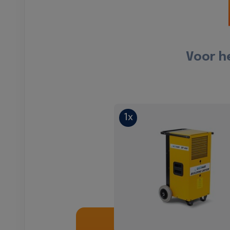
Voor h
1x