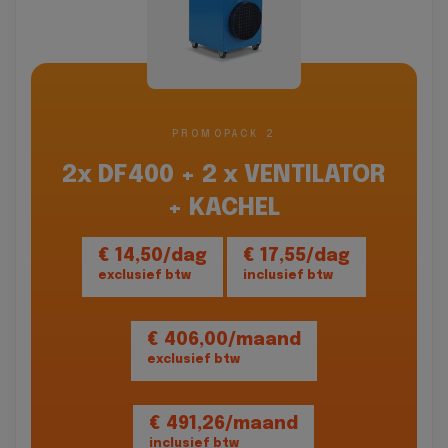
PROMOPACK 2
2x DF400 + 2 x VENTILATOR
+ KACHEL
€ 14,50/dag
€ 17,55/dag
exclusief btw
inclusief btw
€ 406,00/maand
exclusief btw
€ 491,26/maand
inclusief btw