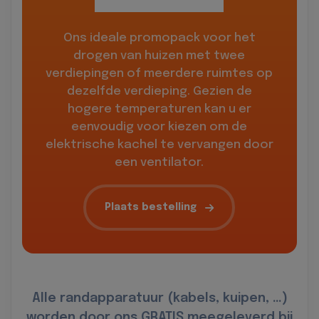
Ons ideale promopack voor het
drogen van huizen met twee
verdiepingen of meerdere ruimtes op
dezelfde verdieping. Gezien de
hogere temperaturen kan u er
eenvoudig voor kiezen om de
elektrische kachel te vervangen door
een ventilator.
Plaats bestelling
Alle randapparatuur (kabels, kuipen, …)
worden door ons GRATIS meegeleverd bij