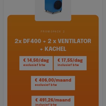
PROMOPACK 2
2x DF400 + 2 x VENTILATOR
+ KACHEL
€ 14,50/dag
€ 17,55/dag
exclusief btw
inclusief btw
€ 406,00/maand
exclusief btw
€ 491,26/maand
inclusief btw