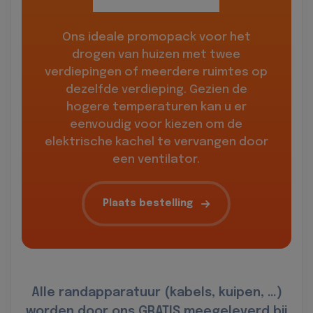
Ons ideale promopack voor het
drogen van huizen met twee
verdiepingen of meerdere ruimtes op
dezelfde verdieping. Gezien de
hogere temperaturen kan u er
eenvoudig voor kiezen om de
elektrische kachel te vervangen door
een ventilator.
Plaats bestelling
Alle randapparatuur (kabels, kuipen, …)
worden door ons GRATIS meegeleverd bij