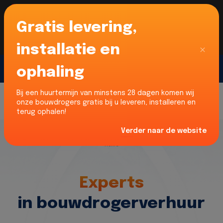
Gratis levering,
Voor onze Nederlandse klanten... Wij zijn maar
liefst 52% goedkoper dan verhuurders uit NL -
limburg en Noord-Brabant!
|
Lees meer
Sluiten
installatie en
ophaling
Gratis offerte
Bij een huurtermijn van minstens 28 dagen komen wij
onze bouwdrogers gratis bij u leveren, installeren en
terug ophalen!
Verder naar de website
Home
Experts
in bouwdrogerverhuur