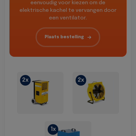
eenvoudig voor kiezen om de
elektrische kachel te vervangen door
een ventilator.
Plaats bestelling
2x
2x
1x