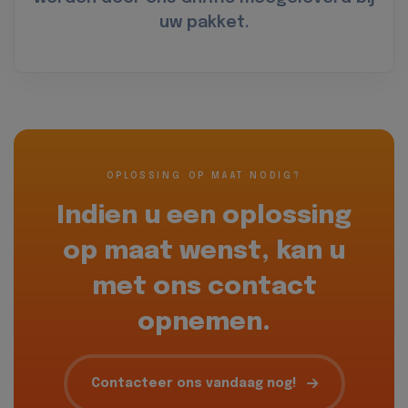
uw pakket.
OPLOSSING OP MAAT NODIG?
Indien u een oplossing
op maat wenst, kan u
met ons contact
opnemen.
Contacteer ons vandaag nog!