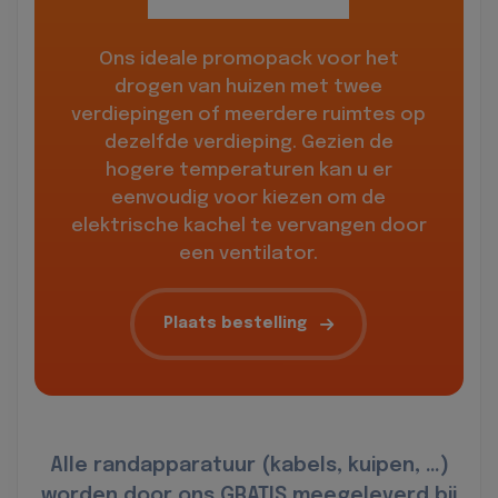
Ons ideale promopack voor het
drogen van huizen met twee
verdiepingen of meerdere ruimtes op
dezelfde verdieping. Gezien de
hogere temperaturen kan u er
eenvoudig voor kiezen om de
elektrische kachel te vervangen door
een ventilator.
Plaats bestelling
Alle randapparatuur (kabels, kuipen, …)
worden door ons GRATIS meegeleverd bij