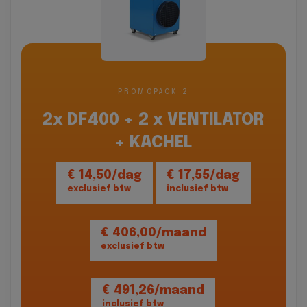
PROMOPACK 2
2x DF400 + 2 x VENTILATOR
+ KACHEL
€ 14,50/dag
€ 17,55/dag
exclusief btw
inclusief btw
€ 406,00/maand
exclusief btw
€ 491,26/maand
inclusief btw