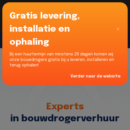
Gratis levering,
Voor onze Nederlandse klanten... Wij zijn maar
liefst 52% goedkoper dan verhuurders uit NL -
limburg en Noord-Brabant!
|
Lees meer
Sluiten
installatie en
ophaling
Gratis offerte
Bij een huurtermijn van minstens 28 dagen komen wij
onze bouwdrogers gratis bij u leveren, installeren en
terug ophalen!
Verder naar de website
Home
Experts
in bouwdrogerverhuur