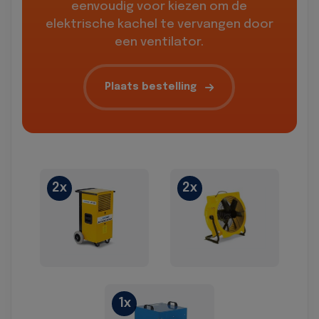
eenvoudig voor kiezen om de
elektrische kachel te vervangen door
een ventilator.
Plaats bestelling
2x
2x
1x