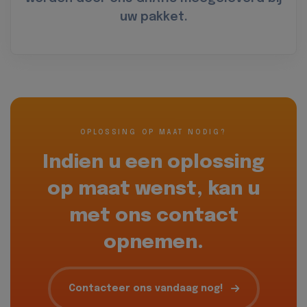
uw pakket.
OPLOSSING OP MAAT NODIG?
Indien u een oplossing
op maat wenst, kan u
met ons contact
opnemen.
Contacteer ons vandaag nog!