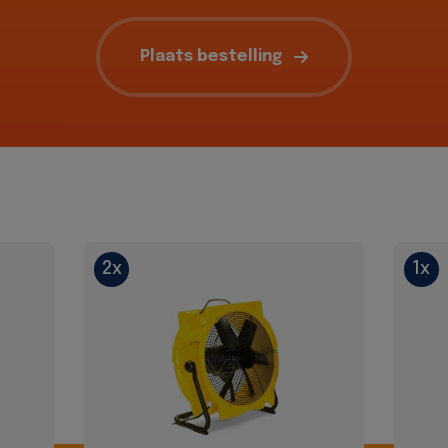
Plaats bestelling
2x
1x