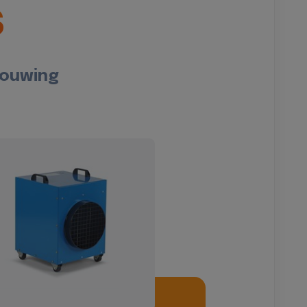
s
bouwing