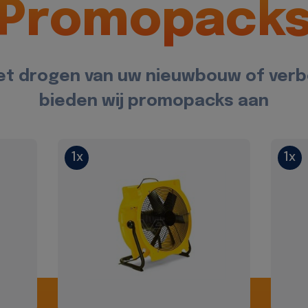
Promopack
et drogen van uw nieuwbouw of ver
bieden wij promopacks aan
1x
1x