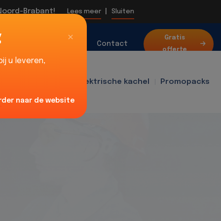
 Noord-Brabant!
|
Lees meer
Sluiten
g
Over
Gratis
Blog
Contact
offerte
ons
j u leveren,
f400
Ventilator
Elektrische kachel
Promopacks
rder naar de website