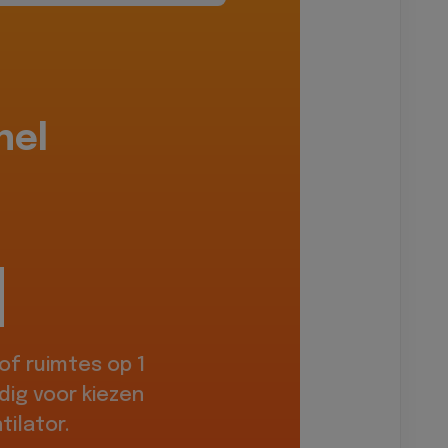
hel
f ruimtes op 1
dig voor kiezen
ilator.