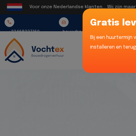
Voor onze Nederlandse klanten... Wij zijn maa
Gratis lev
+32468337160
bouwdrogerverhuur@vochtex.be
Bij een huurtermijn
installeren en teru