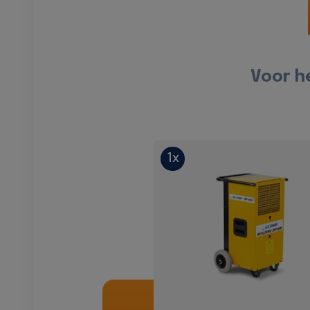
Voor h
1x