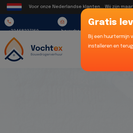
Voor onze Nederlandse klanten... Wij zijn maa
Gratis lev
+32468337160
bouwdrogerverhuur@vochtex.be
Bij een huurtermijn
installeren en teru