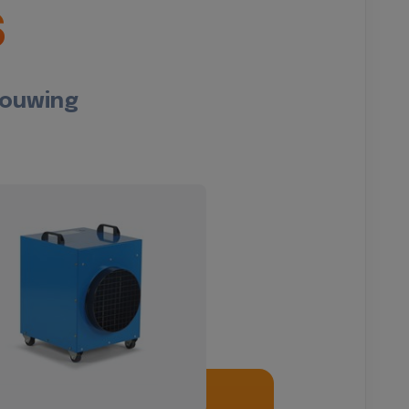
s
bouwing