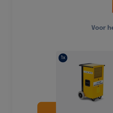
Voor h
1x