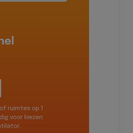
hel
f ruimtes op 1
dig voor kiezen
ilator.