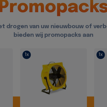
Promopack
et drogen van uw nieuwbouw of ver
bieden wij promopacks aan
1x
1x