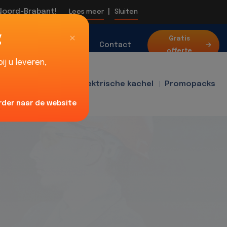
 Noord-Brabant!
|
Lees meer
Sluiten
g
Over
Gratis
Blog
Contact
offerte
ons
j u leveren,
f400
Ventilator
Elektrische kachel
Promopacks
rder naar de website