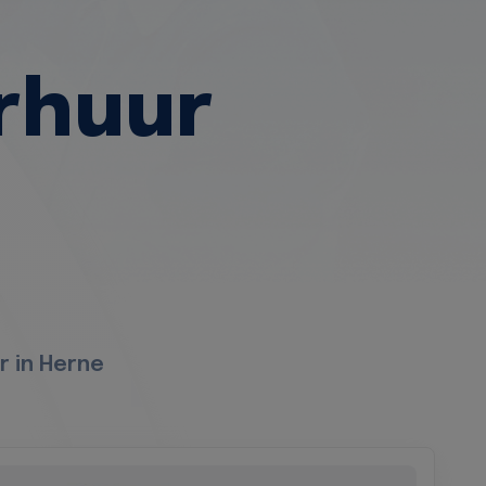
rhuur
r in Herne