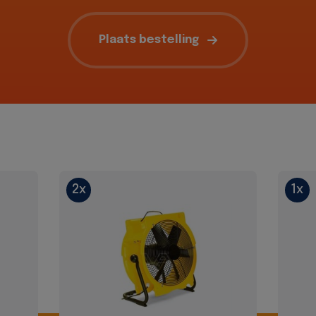
Plaats bestelling
2x
1x