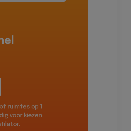
hel
f ruimtes op 1
dig voor kiezen
ilator.