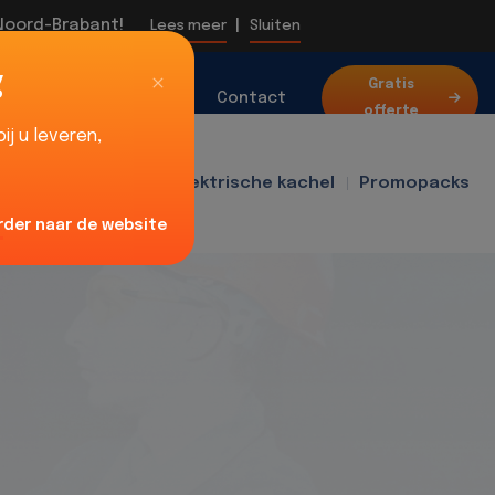
 Noord-Brabant!
|
Lees meer
Sluiten
g
Over
Gratis
Blog
Contact
offerte
ons
j u leveren,
f400
Ventilator
Elektrische kachel
Promopacks
rder naar de website