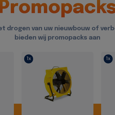
Promopack
et drogen van uw nieuwbouw of ver
bieden wij promopacks aan
1x
1x