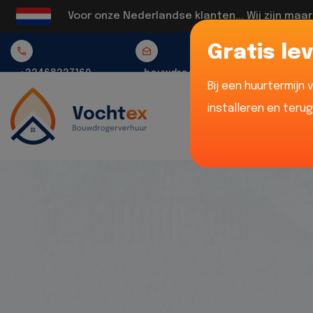
Voor onze Nederlandse klanten... Wij zijn maa
Gratis lev
+32468337160
bouwdrogerverhuur@vochtex.be
Bij een huurtermijn
installeren en teru