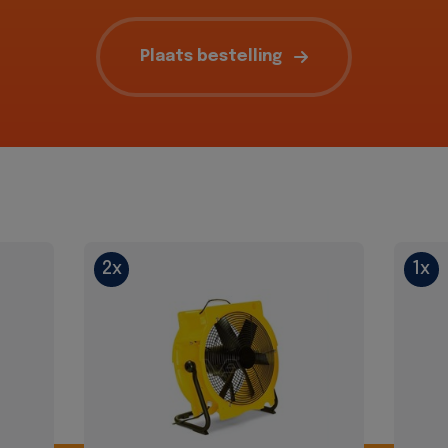
Plaats bestelling
2x
1x