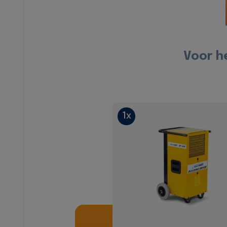
Voor h
1x