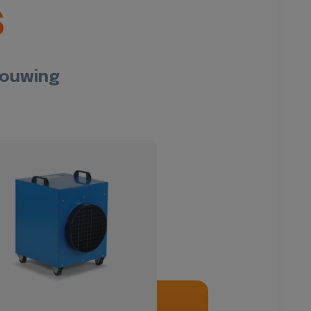
s
bouwing