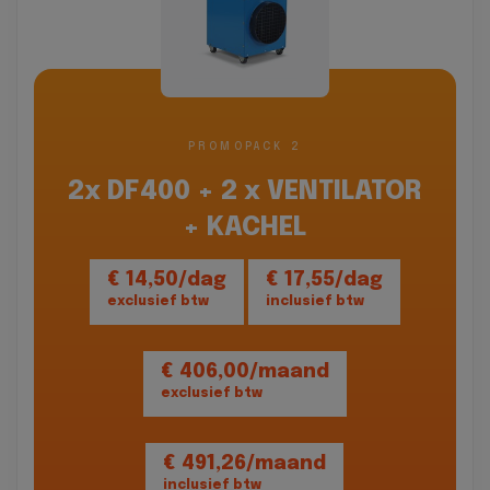
PROMOPACK 2
2x DF400 + 2 x VENTILATOR
+ KACHEL
€ 14,50/dag
€ 17,55/dag
exclusief btw
inclusief btw
€ 406,00/maand
exclusief btw
€ 491,26/maand
inclusief btw