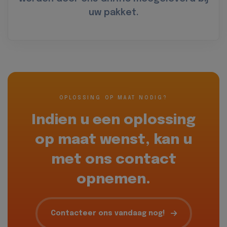
uw pakket.
OPLOSSING OP MAAT NODIG?
Indien u een oplossing
op maat wenst, kan u
met ons contact
opnemen.
Contacteer ons vandaag nog!