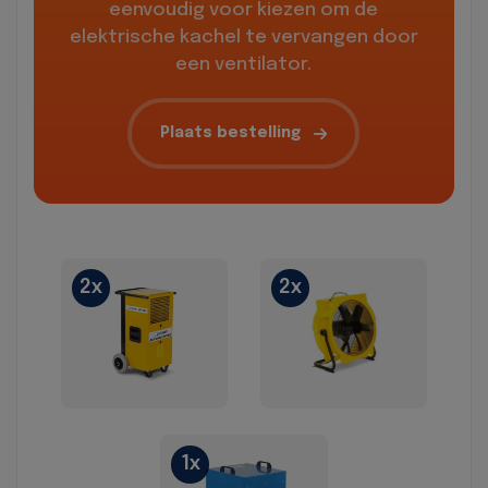
eenvoudig voor kiezen om de
elektrische kachel te vervangen door
een ventilator.
Plaats bestelling
2x
2x
1x