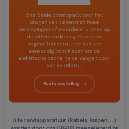
Ons ideale promopack voor het
drogen van huizen met twee
verdiepingen of meerdere ruimtes op
dezelfde verdieping. Gezien de
hogere temperaturen kan u er
eenvoudig voor kiezen om de
elektrische kachel te vervangen door
een ventilator.
Plaats bestelling
Alle randapparatuur (kabels, kuipen, …)
worden door ons GRATIS meegeleverd bij