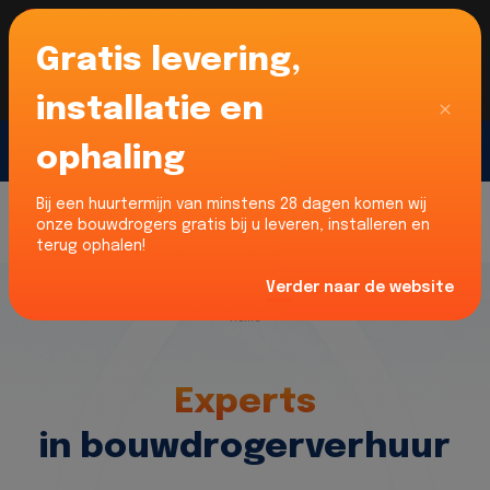
Gratis levering,
Voor onze Nederlandse klanten... Wij zijn maar
liefst 52% goedkoper dan verhuurders uit NL -
limburg en Noord-Brabant!
|
Lees meer
Sluiten
installatie en
ophaling
Gratis offerte
Bij een huurtermijn van minstens 28 dagen komen wij
onze bouwdrogers gratis bij u leveren, installeren en
terug ophalen!
Verder naar de website
Home
Experts
in bouwdrogerverhuur