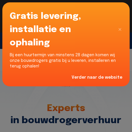
Gratis levering,
Voor onze Nederlandse klanten... Wij zijn maar
liefst 52% goedkoper dan verhuurders uit NL -
limburg en Noord-Brabant!
|
Lees meer
Sluiten
installatie en
ophaling
Gratis offerte
Bij een huurtermijn van minstens 28 dagen komen wij
onze bouwdrogers gratis bij u leveren, installeren en
terug ophalen!
Verder naar de website
Home
Experts
in bouwdrogerverhuur