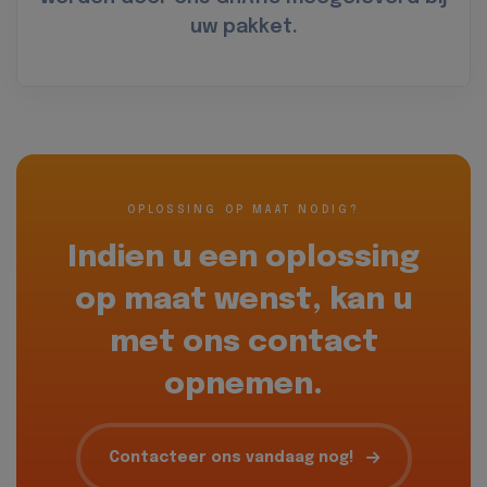
uw pakket.
OPLOSSING OP MAAT NODIG?
Indien u een oplossing
op maat wenst, kan u
met ons contact
opnemen.
Contacteer ons vandaag nog!