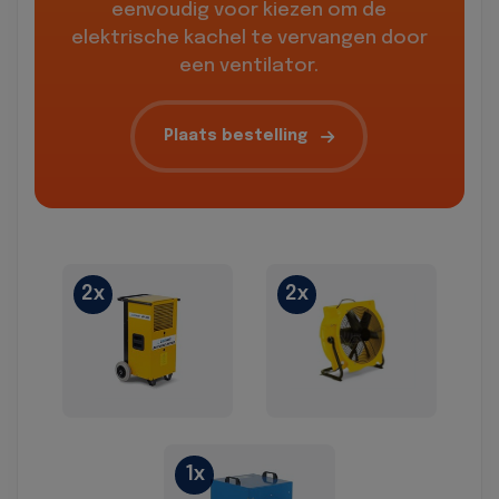
eenvoudig voor kiezen om de
elektrische kachel te vervangen door
een ventilator.
Plaats bestelling
2x
2x
1x