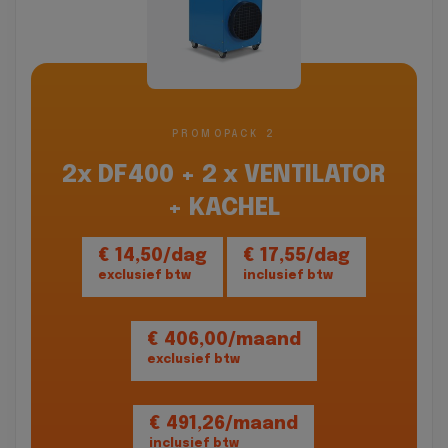
PROMOPACK 2
2x DF400 + 2 x VENTILATOR
+ KACHEL
€ 14,50/dag
€ 17,55/dag
exclusief btw
inclusief btw
€ 406,00/maand
exclusief btw
€ 491,26/maand
inclusief btw