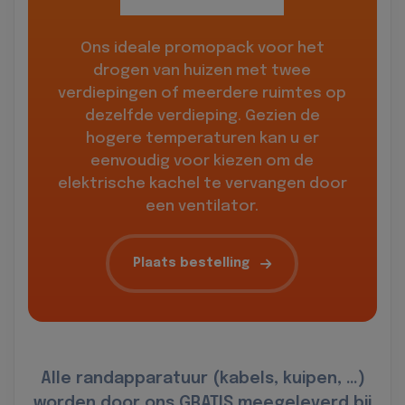
Ons ideale promopack voor het
drogen van huizen met twee
verdiepingen of meerdere ruimtes op
dezelfde verdieping. Gezien de
hogere temperaturen kan u er
eenvoudig voor kiezen om de
elektrische kachel te vervangen door
een ventilator.
Plaats bestelling
Alle randapparatuur (kabels, kuipen, …)
worden door ons GRATIS meegeleverd bij