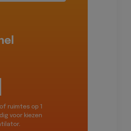
hel
f ruimtes op 1
dig voor kiezen
ilator.