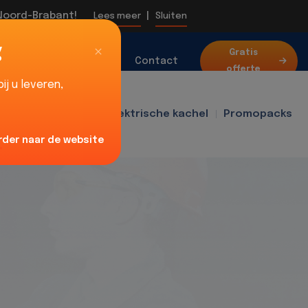
 Noord-Brabant!
|
Lees meer
Sluiten
g
Over
Gratis
Blog
Contact
offerte
ons
j u leveren,
f400
Ventilator
Elektrische kachel
Promopacks
rder naar de website