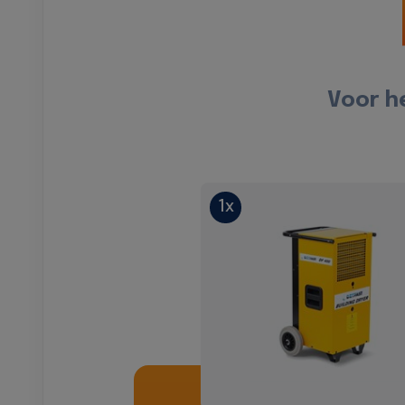
Voor h
1x