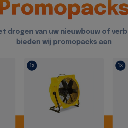
Promopack
et drogen van uw nieuwbouw of ver
bieden wij promopacks aan
1x
1x