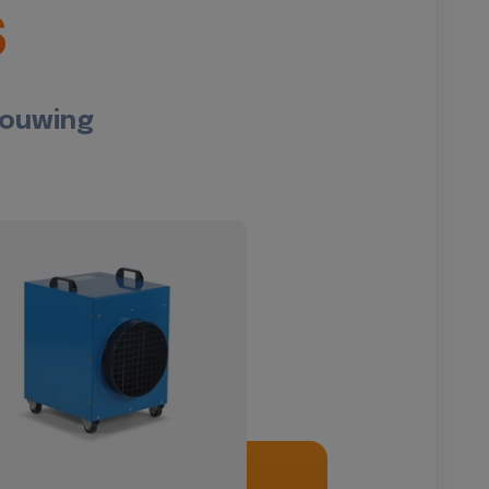
s
bouwing