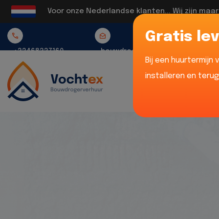
Voor onze Nederlandse klanten... Wij zijn maa
Gratis lev
+32468337160
bouwdrogerverhuur@vochtex.be
Bij een huurtermijn
installeren en teru