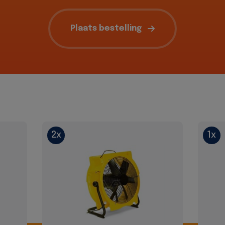
Plaats bestelling
2x
1x