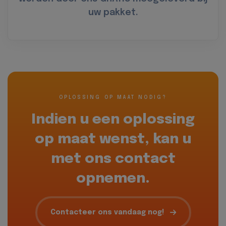
uw pakket.
OPLOSSING OP MAAT NODIG?
Indien u een oplossing
op maat wenst, kan u
met ons contact
opnemen.
Contacteer ons vandaag nog!