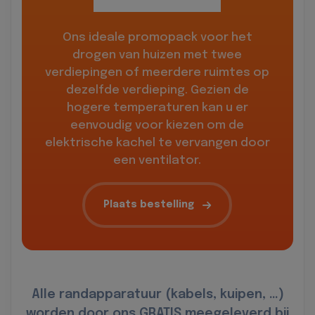
Ons ideale promopack voor het
drogen van huizen met twee
verdiepingen of meerdere ruimtes op
dezelfde verdieping. Gezien de
hogere temperaturen kan u er
eenvoudig voor kiezen om de
elektrische kachel te vervangen door
een ventilator.
Plaats bestelling
Alle randapparatuur (kabels, kuipen, …)
worden door ons GRATIS meegeleverd bij