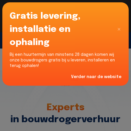
Gratis levering,
Voor onze Nederlandse klanten... Wij zijn maar
liefst 52% goedkoper dan verhuurders uit NL -
limburg en Noord-Brabant!
|
Lees meer
Sluiten
installatie en
ophaling
Gratis offerte
Bij een huurtermijn van minstens 28 dagen komen wij
onze bouwdrogers gratis bij u leveren, installeren en
terug ophalen!
Verder naar de website
Home
Experts
in bouwdrogerverhuur