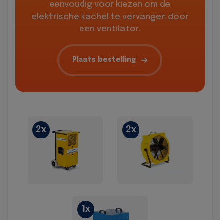
eenvoudig voor kiezen om de
elektrische kachel te vervangen door
een ventilator.
Plaats bestelling
2x
2x
1x