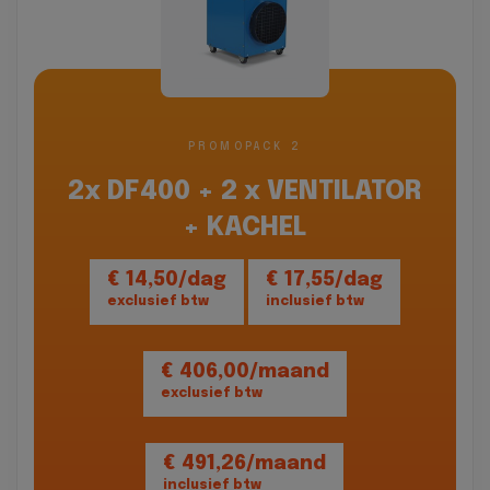
PROMOPACK 2
2x DF400 + 2 x VENTILATOR
+ KACHEL
€ 14,50/dag
€ 17,55/dag
exclusief btw
inclusief btw
€ 406,00/maand
exclusief btw
€ 491,26/maand
inclusief btw