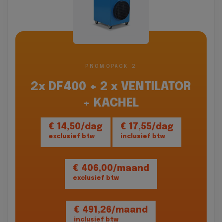
PROMOPACK 2
2x DF400 + 2 x VENTILATOR
+ KACHEL
€ 14,50/dag
€ 17,55/dag
exclusief btw
inclusief btw
€ 406,00/maand
exclusief btw
€ 491,26/maand
inclusief btw