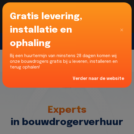
Gratis levering,
Voor onze Nederlandse klanten... Wij zijn maar
liefst 52% goedkoper dan verhuurders uit NL -
limburg en Noord-Brabant!
|
Lees meer
Sluiten
installatie en
ophaling
Gratis offerte
Bij een huurtermijn van minstens 28 dagen komen wij
onze bouwdrogers gratis bij u leveren, installeren en
terug ophalen!
Verder naar de website
Home
Experts
in bouwdrogerverhuur