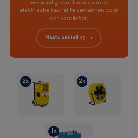
eenvoudig voor kiezen om de
elektrische kachel te vervangen door
een ventilator.
Plaats bestelling
2x
2x
1x