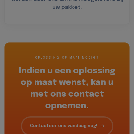
uw pakket.
OPLOSSING OP MAAT NODIG?
Indien u een oplossing
op maat wenst, kan u
met ons contact
opnemen.
Contacteer ons vandaag nog!