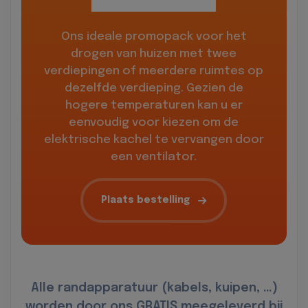
Ons ideale promopack voor het
drogen van huizen met twee
verdiepingen of meerdere ruimtes op
dezelfde verdieping. Gezien de
hogere temperaturen kan u er
eenvoudig voor kiezen om de
elektrische kachel te vervangen door
een ventilator.
Plaats bestelling
Alle randapparatuur (kabels, kuipen, …)
worden door ons GRATIS meegeleverd bij