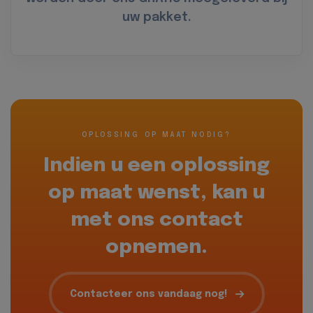
uw pakket.
OPLOSSING OP MAAT NODIG?
Indien u een oplossing
op maat wenst, kan u
met ons contact
opnemen.
Contacteer ons vandaag nog!