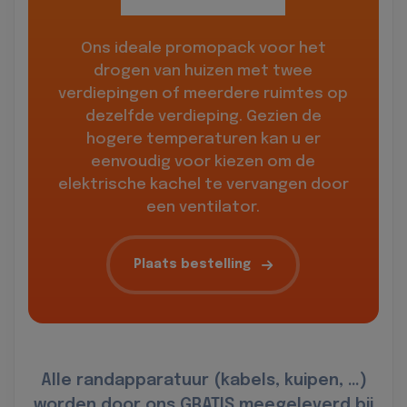
Ons ideale promopack voor het
drogen van huizen met twee
verdiepingen of meerdere ruimtes op
dezelfde verdieping. Gezien de
hogere temperaturen kan u er
eenvoudig voor kiezen om de
elektrische kachel te vervangen door
een ventilator.
Plaats bestelling
Alle randapparatuur (kabels, kuipen, …)
worden door ons GRATIS meegeleverd bij