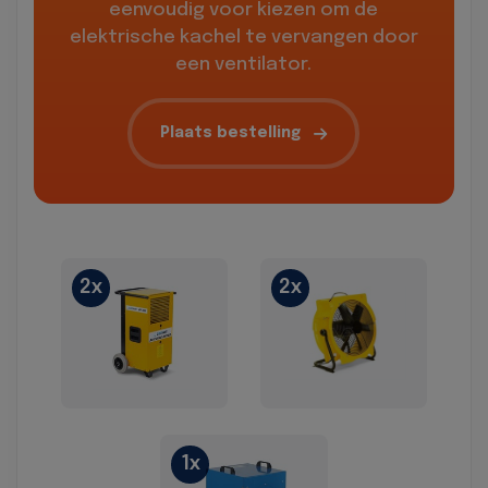
eenvoudig voor kiezen om de
elektrische kachel te vervangen door
een ventilator.
Plaats bestelling
2x
2x
1x