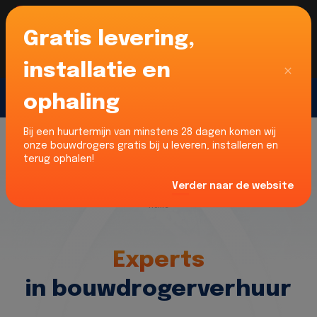
Gratis levering,
Voor onze Nederlandse klanten... Wij zijn maar
liefst 52% goedkoper dan verhuurders uit NL -
limburg en Noord-Brabant!
|
Lees meer
Sluiten
installatie en
ophaling
Gratis offerte
Bij een huurtermijn van minstens 28 dagen komen wij
onze bouwdrogers gratis bij u leveren, installeren en
terug ophalen!
Verder naar de website
Home
Experts
in bouwdrogerverhuur