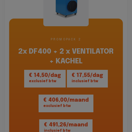
PROMOPACK 2
2x DF400 + 2 x VENTILATOR
+ KACHEL
€ 14,50/dag
€ 17,55/dag
exclusief btw
inclusief btw
€ 406,00/maand
exclusief btw
€ 491,26/maand
inclusief btw