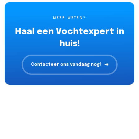
MEER WETEN?
Haal een Vochtexpert in
huis!
Contacteer ons vandaag nog!