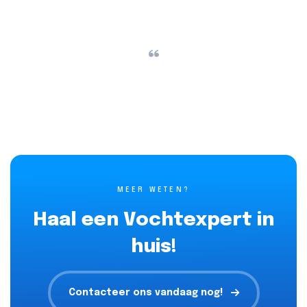
“
MEER WETEN?
Haal een Vochtexpert in
huis!
Contacteer ons vandaag nog!