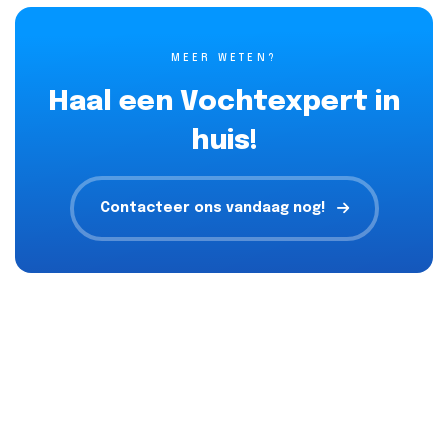
MEER WETEN?
Haal een Vochtexpert in
huis!
Contacteer ons vandaag nog!