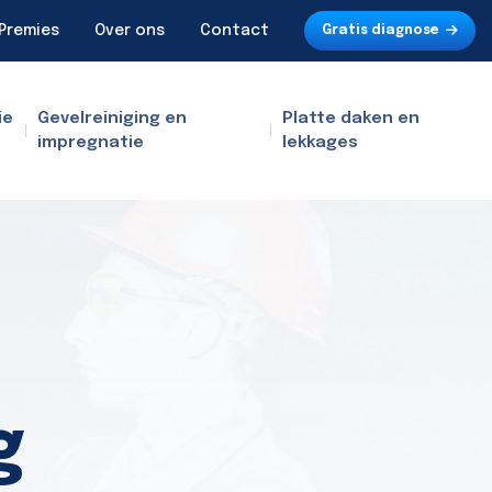
Premies
Over ons
Contact
Gratis diagnose
ie
Gevelreiniging en
Platte daken en
impregnatie
lekkages
g