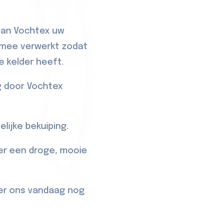
van Vochtex uw
l mee verwerkt zodat
e kelder heeft.
g door Vochtex
lijke bekuiping.
ver een droge, mooie
er
ons vandaag nog