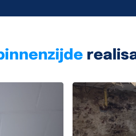
binnenzijde
realis