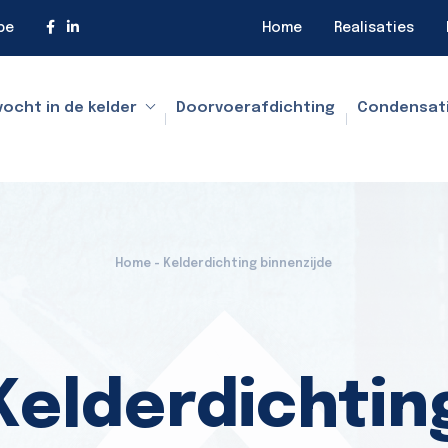
be
Home
Realisaties
vocht in de kelder
Doorvoerafdichting
Condensat
Home - Kelderdichting binnenzijde
Kelderdichtin