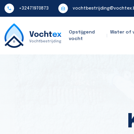
+32471970873
vochtbestrijding@vochtex.
Opstijgend
Water of 
vocht