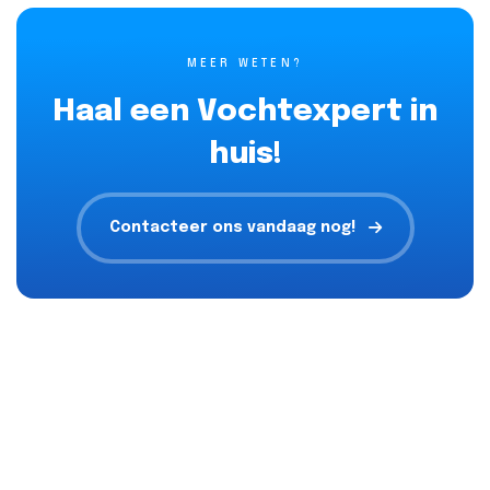
MEER WETEN?
Haal een Vochtexpert in
huis!
Contacteer ons vandaag nog!