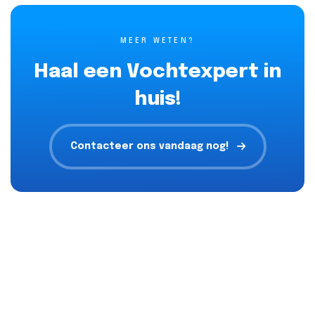
MEER WETEN?
Haal een Vochtexpert in
huis!
Contacteer ons vandaag nog!