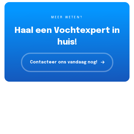
MEER WETEN?
Haal een Vochtexpert in
huis!
Contacteer ons vandaag nog!