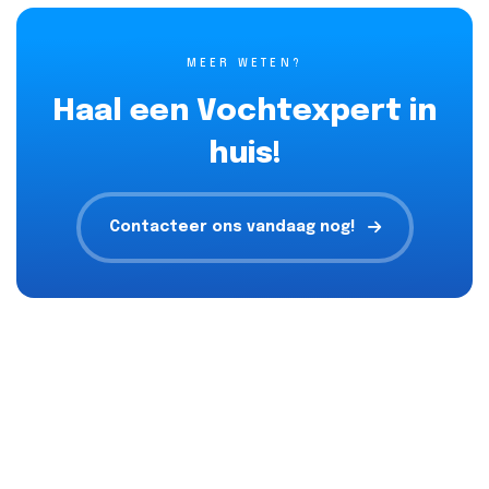
MEER WETEN?
Haal een Vochtexpert in
huis!
Contacteer ons vandaag nog!