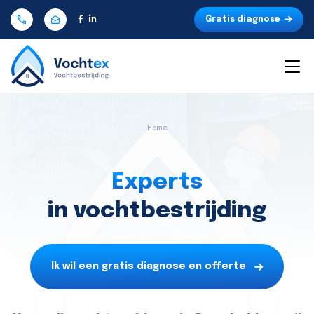
Gratis diagnose
Home
Experts
in vochtbestrijding
Ik wil een gratis diagnose en offerte