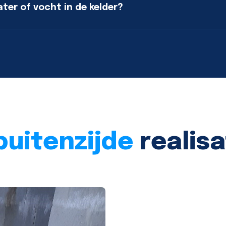
er of vocht in de kelder?
buitenzijde
realisa