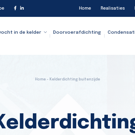
be
Home
Realisaties
vocht in de kelder
Doorvoerafdichting
Condensat
Home - Kelderdichting buitenzijde
Kelderdichtin