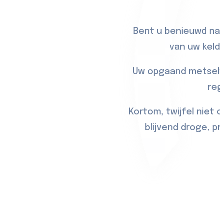
Bent u benieuwd naa
van uw keld
Uw opgaand metselw
re
Kortom, twijfel niet
blijvend droge, 