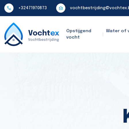
+32471970873
vochtbestrijding@vochtex.
Opstijgend
Water of 
vocht