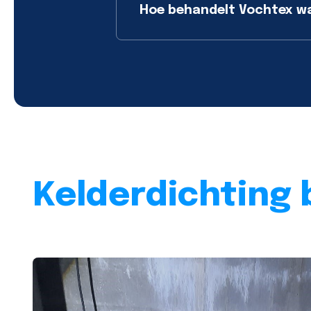
Hoe behandelt Vochtex wat
Kelderdichting 