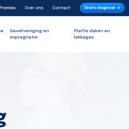
Premies
Over ons
Contact
Gratis diagnose
ie
Gevelreiniging en
Platte daken en
impregnatie
lekkages
g