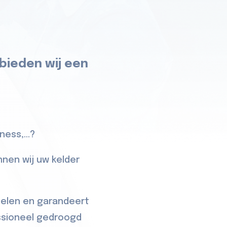
 bieden wij een
ess,...?
nnen wij uw kelder
delen en garandeert
essioneel gedroogd