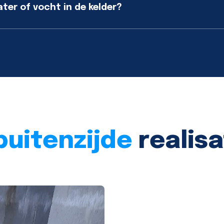
er of vocht in de kelder?
buitenzijde
realisa