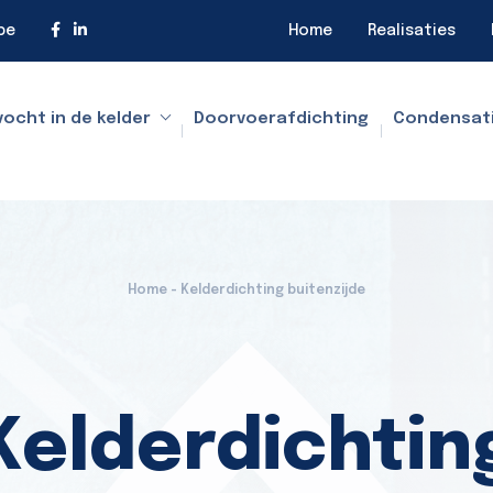
be
Home
Realisaties
vocht in de kelder
Doorvoerafdichting
Condensat
Home - Kelderdichting buitenzijde
Kelderdichtin