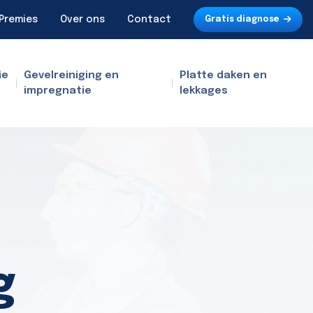
Premies
Over ons
Contact
Gratis diagnose
ie
Gevelreiniging en
Platte daken en
impregnatie
lekkages
g