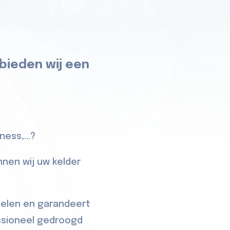
 bieden wij een
ess,...?
nnen wij uw kelder
delen en garandeert
essioneel gedroogd