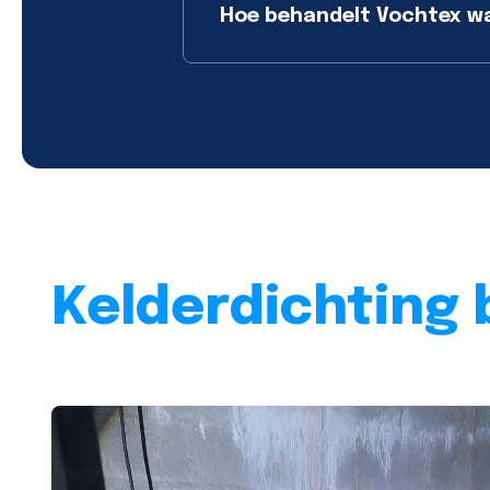
Hoe behandelt Vochtex wat
Kelderdichting 