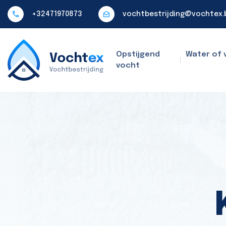
+32471970873
vochtbestrijding@vochtex.
Opstijgend
Water of 
vocht