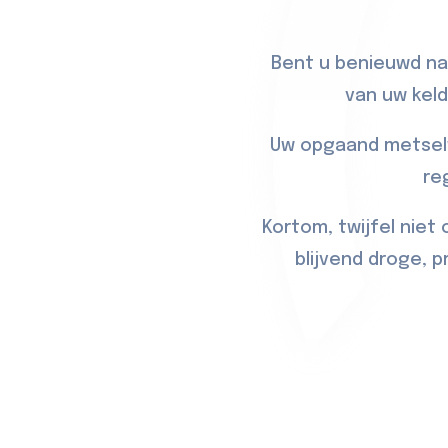
Bent u benieuwd naa
van uw keld
Uw opgaand metselw
re
Kortom, twijfel niet
blijvend droge, 