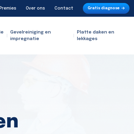
Premies
Over ons
Contact
Gratis diagnose
ie
Gevelreiniging en
Platte daken en
impregnatie
lekkages
en