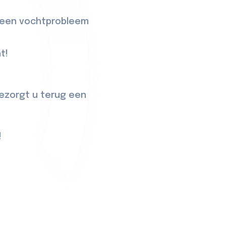
r een vochtprobleem
t!
ezorgt u terug een
!