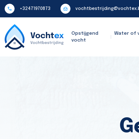
+32471970873
vochtbestrijding@vochtex.
Opstijgend
Water of 
vocht
G