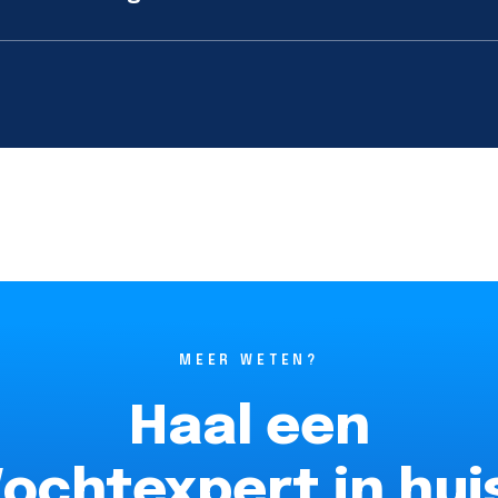
MEER WETEN?
Haal een
ochtexpert in hui