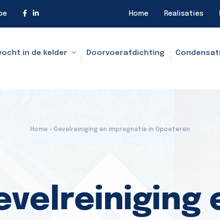
be
Home
Realisaties
vocht in de kelder
Doorvoerafdichting
Condensat
Home - Gevelreiniging en impregnatie in Opoeteren
evelreiniging 