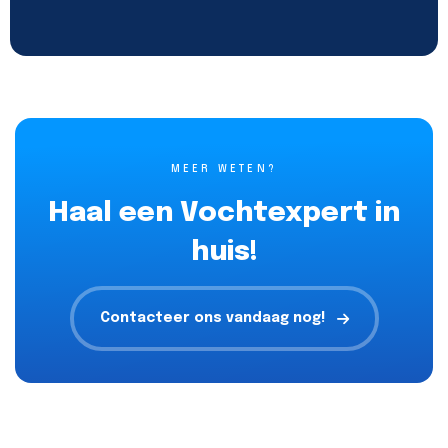
MEER WETEN?
Haal een Vochtexpert in
huis!
Contacteer ons vandaag nog!