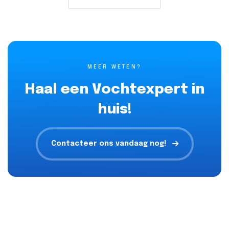
MEER WETEN?
Haal een Vochtexpert in
huis!
Contacteer ons vandaag nog!