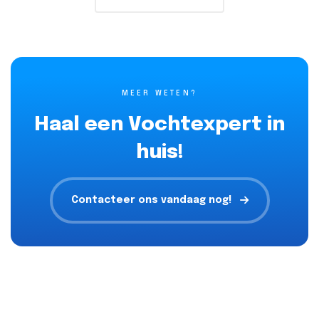
MEER WETEN?
Haal een Vochtexpert in
huis!
Contacteer ons vandaag nog!