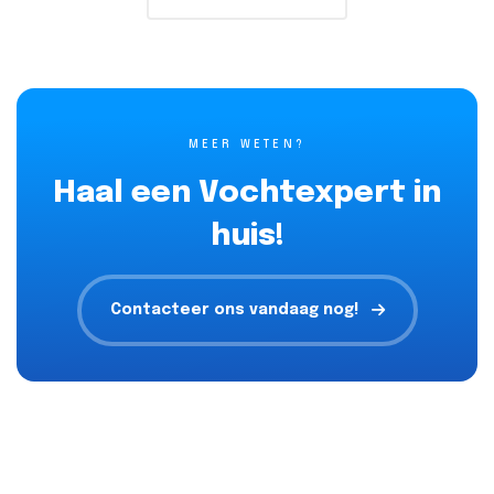
MEER WETEN?
Haal een Vochtexpert in
huis!
Contacteer ons vandaag nog!