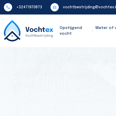
+32471970873
vochtbestrijding@vochtex.
Opstijgend
Water of 
vocht