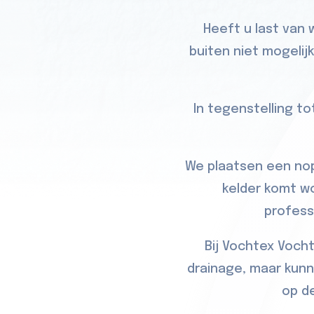
Heeft u last van 
buiten niet mogelij
In tegenstelling t
We plaatsen een nop
kelder komt w
profess
Bij Vochtex Vocht
drainage, maar kun
op d