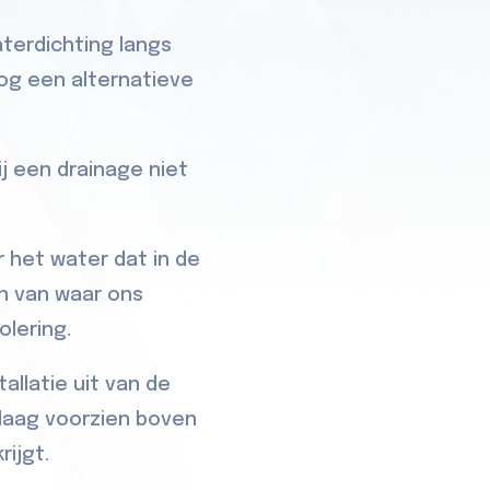
aterdichting langs
nog een alternatieve
j een drainage niet
 het water dat in de
n van waar ons
olering.
allatie uit van de
laag voorzien boven
ijgt.