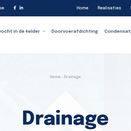
be
Home
Realisaties
vocht in de kelder
Doorvoerafdichting
Condensat
Home - Drainage
Drainage