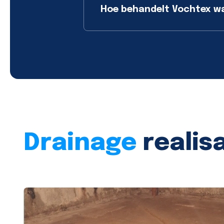
Hoe behandelt Vochtex wat
Drainage
realis