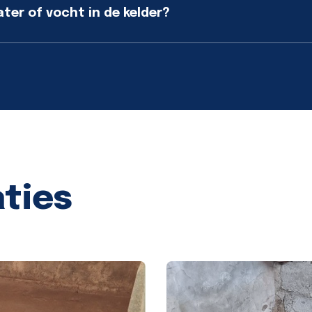
er of vocht in de kelder?
aties