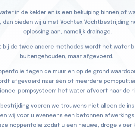
water in de kelder en is een bekuiping binnen of w
k, dan bieden wij u met Vochtex Vochtbestrijding 
oplossing aan, namelijk drainage.
ot bij de twee andere methodes wordt het water bi
buitengehouden, maar afgevoerd.
penfolie tegen de muur en op de grond waardoor
ordt afgevoerd naar één of meerdere pompputte
ioneel pompsysteem het water afvoert naar de ri
bestrijding voeren we trouwens niet alleen de inst
nen wij voor u eveneens een betonnen afwerkings
eze noppenfolie zodat u een nieuwe, droge vloer kr