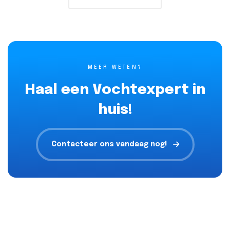
MEER WETEN?
Haal een Vochtexpert in
huis!
Contacteer ons vandaag nog!