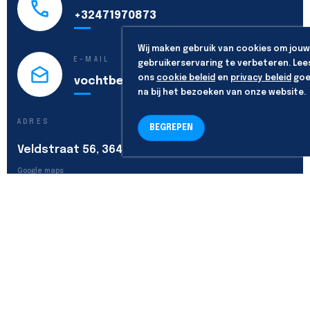
+32471970873
Wij maken gebruik van cookies om jouw
E-MAIL
gebruikerservaring te verbeteren. Lee
ons
cookie beleid
en
privacy beleid
goe
vochtbestrijding@vochtex.be
na bij het bezoeken van onze website.
ADRES
BEGREPEN
Veldstraat 56, 3640 Kinrooi
Google maps
VOLG ONS
Algemene voorwaarden
-
Privacy policy
-
Cookie policy
Copyright & powered by
codecraft