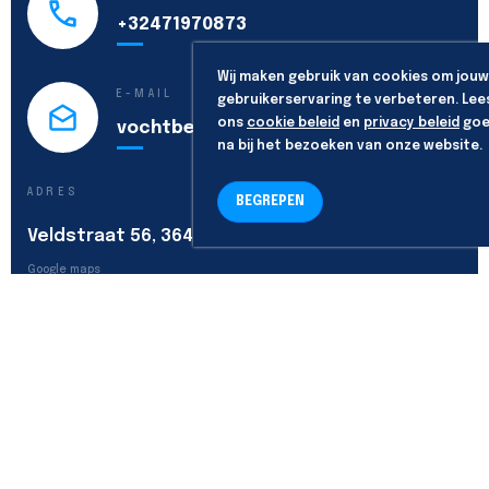
+32471970873
Wij maken gebruik van cookies om jouw
E-MAIL
gebruikerservaring te verbeteren. Lee
ons
cookie beleid
en
privacy beleid
goe
vochtbestrijding@vochtex.be
na bij het bezoeken van onze website.
ADRES
BEGREPEN
Veldstraat 56, 3640 Kinrooi
Google maps
VOLG ONS
Algemene voorwaarden
-
Privacy policy
-
Cookie policy
Copyright & powered by
codecraft