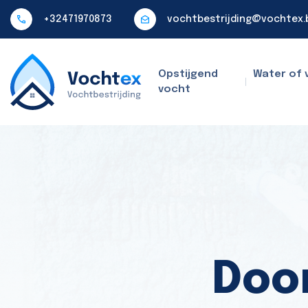
+32471970873
vochtbestrijding@vochtex.
Opstijgend
Water of 
vocht
Door