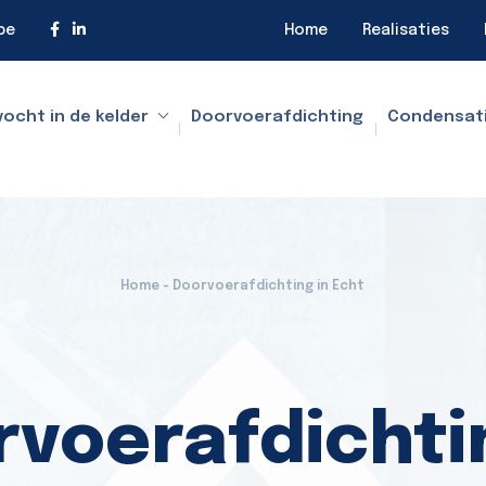
be
Home
Realisaties
vocht in de kelder
Doorvoerafdichting
Condensat
Home - Doorvoerafdichting in Echt
voerafdichti