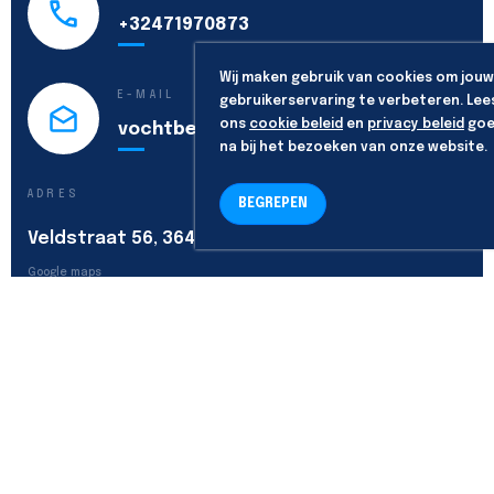
+32471970873
Wij maken gebruik van cookies om jouw
E-MAIL
gebruikerservaring te verbeteren. Lee
ons
cookie beleid
en
privacy beleid
goe
vochtbestrijding@vochtex.be
na bij het bezoeken van onze website.
ADRES
BEGREPEN
Veldstraat 56, 3640 Kinrooi
Google maps
VOLG ONS
Algemene voorwaarden
-
Privacy policy
-
Cookie policy
Copyright & powered by
codecraft