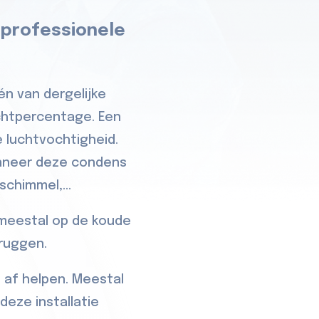
 professionele
én van dergelijke
ochtpercentage. Een
 luchtvochtigheid.
anneer deze condens
chimmel,...
 meestal op de koude
bruggen.
 af helpen. Meestal
deze installatie