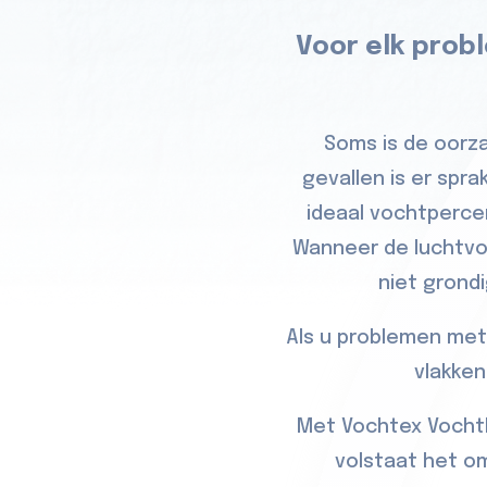
Voor elk prob
Soms is de oorza
gevallen is er spr
ideaal vochtperce
Wanneer de luchtvo
niet grond
Als u problemen met
vlakken
Met Vochtex Vochtb
volstaat het om