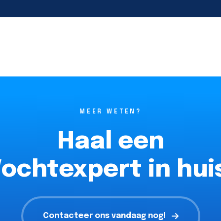
MEER WETEN?
Haal een
ochtexpert in hui
Contacteer ons vandaag nog!