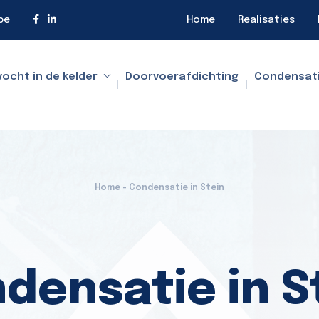
be
Home
Realisaties
vocht in de kelder
Doorvoerafdichting
Condensat
Home - Condensatie in Stein
densatie in S