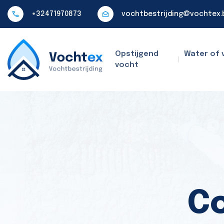
+32471970873
vochtbestrijding@vochtex.
Opstijgend
Water of 
vocht
Co