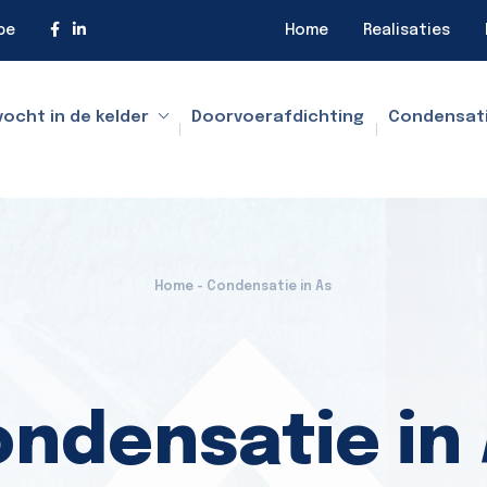
be
Home
Realisaties
vocht in de kelder
Doorvoerafdichting
Condensat
Home - Condensatie in As
ndensatie in