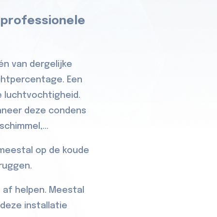
 professionele
én van dergelijke
ochtpercentage. Een
 luchtvochtigheid.
anneer deze condens
chimmel,...
 meestal op de koude
bruggen.
 af helpen. Meestal
deze installatie