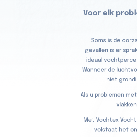
Voor elk prob
Soms is de oorza
gevallen is er spr
ideaal vochtperce
Wanneer de luchtvo
niet grond
Als u problemen met
vlakken
Met Vochtex Vochtb
volstaat het om