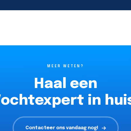
MEER WETEN?
Haal een
ochtexpert in hui
Contacteer ons vandaag nog!