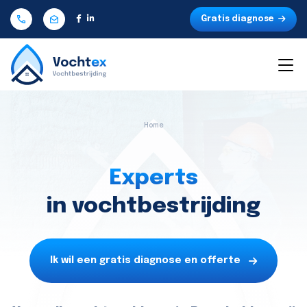
Gratis diagnose
Home
Experts
in vochtbestrijding
Ik wil een gratis diagnose en offerte