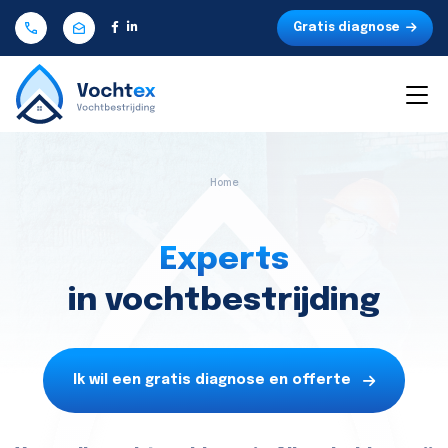
Gratis diagnose
Home
Experts
in vochtbestrijding
Ik wil een gratis diagnose en offerte